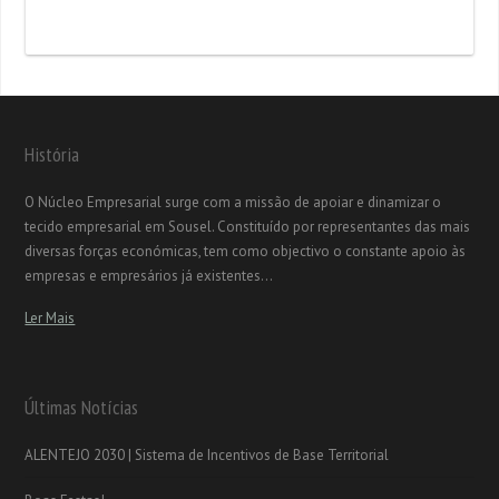
História
O Núcleo Empresarial surge com a missão de apoiar e dinamizar o
tecido empresarial em Sousel. Constituído por representantes das mais
diversas forças económicas, tem como objectivo o constante apoio às
empresas e empresários já existentes...
Ler Mais
Últimas Notícias
ALENTEJO 2030 | Sistema de Incentivos de Base Territorial