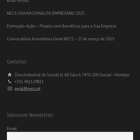
Boas Festas!
NECS | DIA NACIONAL DO EMPRESÁRIO 2025
Formação-Ação – Projeto com Benefícios para a Sua Empresa
Convocatória Assembleia Geral NECS – 27 de março de 2025
Contactos
Zona Industrial de Sousel Lt. 60 Sala A 7470-200 Sousel - Alentejo
+351 961129811
geral@necs.pt
Subscrever Newsletters
Email