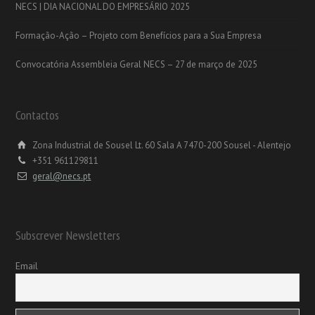
NECS | DIA NACIONAL DO EMPRESÁRIO 2025
Formação-Ação – Projeto com Benefícios para a Sua Empresa
Convocatória Assembleia Geral NECS – 27 de março de 2025
Contactos
Zona Industrial de Sousel Lt. 60 Sala A 7470-200 Sousel - Alentejo
+351 961129811
geral@necs.pt
Subscrever Newsletters
Email