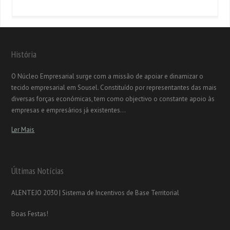
História
O Núcleo Empresarial surge com a missão de apoiar e dinamizar o
tecido empresarial em Sousel. Constituído por representantes das mais
diversas forças económicas, tem como objectivo o constante apoio às
empresas e empresários já existentes...
Ler Mais
Últimas Notícias
ALENTEJO 2030 | Sistema de Incentivos de Base Territorial
Boas Festas!