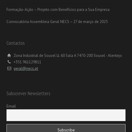
Formação-Ação – Projeto com Benefícios para a Sua Empresa
Convocatória Assembleia Geral NECS – 27 de março de 2025
Contactos
Zona Industrial de Sousel Lt. 60 Sala A 7470-200 Sousel - Alentejo
+351 961129811
geral@necs.pt
Subscrever Newsletters
Email