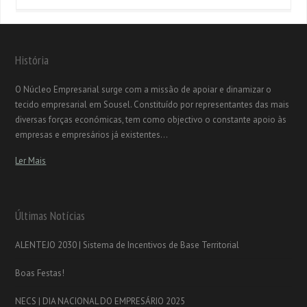
História
O Núcleo Empresarial surge com a missão de apoiar e dinamizar o
tecido empresarial em Sousel. Constituído por representantes das mais
diversas forças económicas, tem como objectivo o constante apoio às
empresas e empresários já existentes...
Ler Mais
Últimas Notícias
ALENTEJO 2030 | Sistema de Incentivos de Base Territorial
Boas Festas!
NECS | DIA NACIONAL DO EMPRESÁRIO 2025